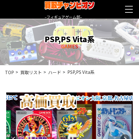
買取チャンピオン
–フィギュアゲーム部–
PSP,PS Vita系
GAMES
PSP,PS Vita系
TOP
買取リスト
ハード