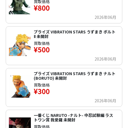
買取価格
¥800
2026年06月
プライズ VIBRATION STARS うずまき ボルト
Ⅱ 未開封
買取価格
¥500
2026年06月
プライズ VIBRATION STARS うずまき ナルト
(BORUTO) 未開封
買取価格
¥300
2026年06月
一番くじ NARUTO -ナルト- 中忍試験編 ラス
トワン賞 我愛羅 未開封
買取価格