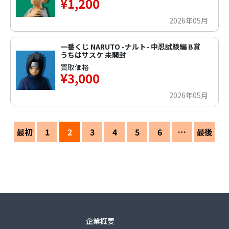
¥1,200
2026年05月
一番くじ NARUTO -ナルト- 中忍試験編 B賞
うちはサスケ 未開封
買取価格
¥3,000
2026年05月
最初
1
2
3
4
5
6
…
最後
企業概要