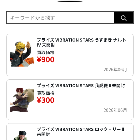
プライズ VIBRATION STARS うずまき ナルト
Ⅳ 未開封
買取価格
¥900
2026年06月
プライズ VIBRATION STARS 我愛羅 Ⅱ 未開封
買取価格
¥300
2026年06月
プライズ VIBRATION STARS ロック・リー Ⅱ
未開封