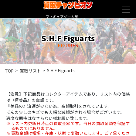
買取チャンピオン
–フィギュアゲーム部–
S.H.F Figuarts
FIGURES
S.H.F Figuarts
TOP
買取リスト
【注意】下記商品はコレクターアイテムであり、リスト内の価格
は『極美品』の金額です。
『美品の』流通が少ない為、高額取引をされています。
ほんの少しのキズでも大幅な減額がされる場合がございます。
過度な期待はなさらない様お願い致します。
リスト内更新日時点の買取金額です。当日の買取金額を保証す
るものではありません。
買取金額は相場・在庫・状態で変動いたします。ご了承くださ