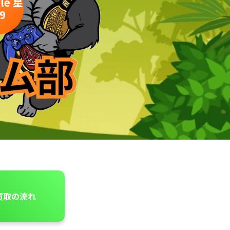
le
星
.9
買取の流れ