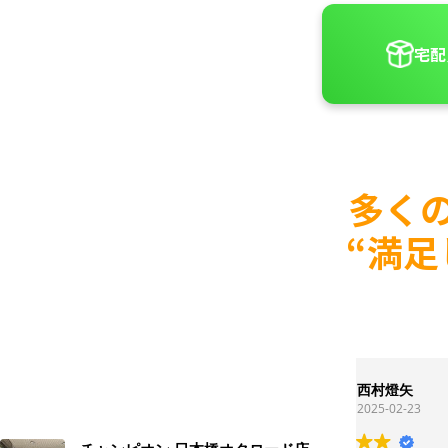
宅配
多く
“満
西村燈矢
2025-02-23
2