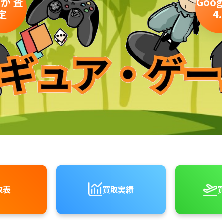
ロが
査
Goog
定
4
取表
買取実績