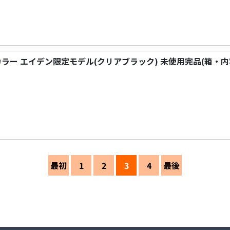
イ カラー エイデン限定モデル(クリアブラック) 未使用完品(箱・
最初
1
2
3
4
最後