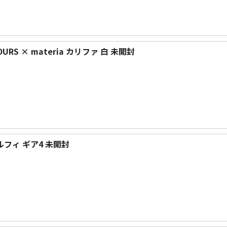
OURS × materia カリファ 白 未開封
 ルフィ ギア4 未開封