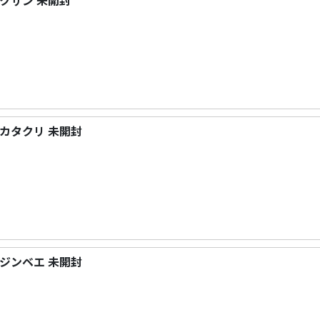
ST クザン 未開封
ST カタクリ 未開封
ST ジンベエ 未開封