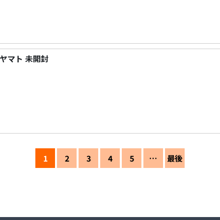
ST ヤマト 未開封
1
2
3
4
5
…
最後