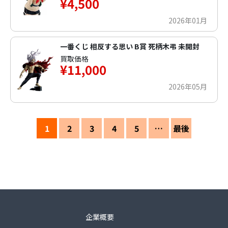
¥4,500
2026年01月
一番くじ 相反する思い B賞 死柄木弔 未開封
買取価格
¥11,000
2026年05月
1
2
3
4
5
…
最後
企業概要